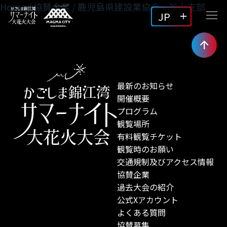
Home
/
協賛企業
/
鹿児島県建設業協会 谷山支部
JP
最新のお知らせ
開催概要
プログラム
観覧場所
有料観覧チケット
観覧時のお願い
交通規制及びアクセス情報
協賛企業
過去大会の紹介
公式Xアカウント
よくある質問
協賛募集