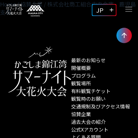
Home
/
協賛企業
/
株式会社商工組合中央金庫 鹿児島
JP
支店
最新のお知らせ
開催概要
プログラム
観覧場所
有料観覧チケット
観覧時のお願い
交通規制及びアクセス情報
協賛企業
過去大会の紹介
公式Xアカウント
よくある質問