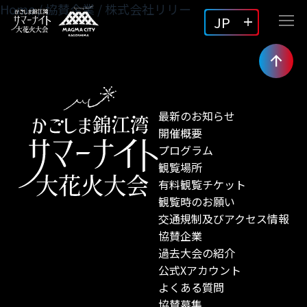
Home
/
協賛企業
/
株式会社リリー
JP
最新のお知らせ
開催概要
プログラム
観覧場所
有料観覧チケット
観覧時のお願い
交通規制及びアクセス情報
協賛企業
過去大会の紹介
公式Xアカウント
よくある質問
協賛募集