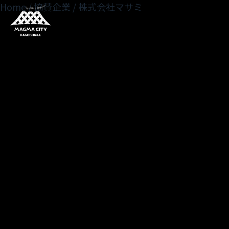
Home
/
協賛企業
/
株式会社マサミ