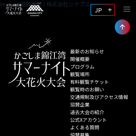
Home
/
協賛企業
/
株式会社シナプス
JP
最新のお知らせ
開催概要
プログラム
観覧場所
有料観覧チケット
観覧時のお願い
交通規制及びアクセス情報
協賛企業
過去大会の紹介
公式Xアカウント
よくある質問
協賛募集