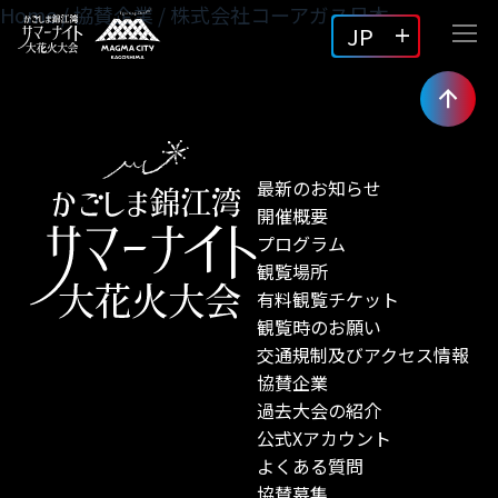
Home
/
協賛企業
/
株式会社コーアガス日本
JP
最新のお知らせ
開催概要
プログラム
観覧場所
有料観覧チケット
観覧時のお願い
交通規制及びアクセス情報
協賛企業
過去大会の紹介
公式Xアカウント
よくある質問
協賛募集