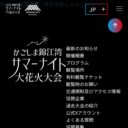
Home
/
協賛企業
/
株式会社しんぷく
JP
最新のお知らせ
開催概要
プログラム
観覧場所
有料観覧チケット
観覧時のお願い
交通規制及びアクセス情報
協賛企業
過去大会の紹介
公式Xアカウント
よくある質問
協賛募集