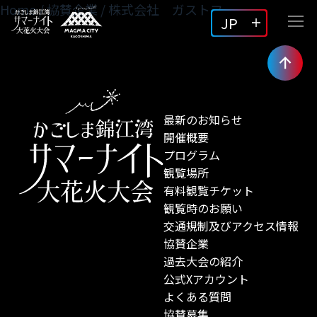
Home
/
協賛企業
/
株式会社 ガストフ
JP
最新のお知らせ
開催概要
プログラム
観覧場所
有料観覧チケット
観覧時のお願い
交通規制及びアクセス情報
協賛企業
過去大会の紹介
公式Xアカウント
よくある質問
協賛募集