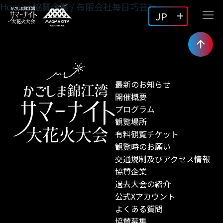
Home
/
協賛企業
/
有限会社毎日巧芸社
JP
最新のお知らせ
開催概要
プログラム
観覧場所
有料観覧チケット
観覧時のお願い
交通規制及びアクセス情報
協賛企業
過去大会の紹介
公式Xアカウント
よくある質問
協賛募集