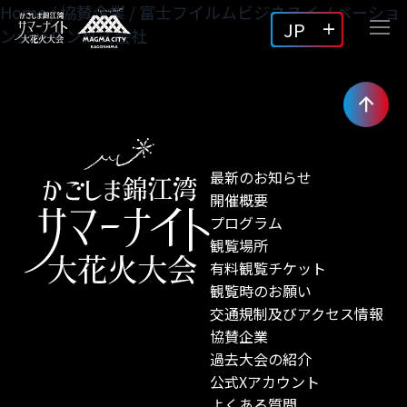
Home
/
協賛企業
/
富士フイルムビジネスイノベーショ
JP
ンジャパン株式会社
最新のお知らせ
開催概要
プログラム
観覧場所
有料観覧チケット
観覧時のお願い
交通規制及びアクセス情報
協賛企業
過去大会の紹介
公式Xアカウント
よくある質問