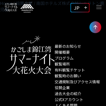
Home
/
協賛企業
/
南国ホテルズ株式会社シェラトン鹿
JP
児島
最新のお知らせ
開催概要
プログラム
観覧場所
有料観覧チケット
観覧時のお願い
交通規制及びアクセス情報
協賛企業
過去大会の紹介
公式Xアカウント
よくある質問