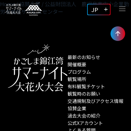
Home
/
協賛企業
/
公益財団法人 鹿児島市中小企業勤
JP
労者福祉サービスセンター
最新のお知らせ
開催概要
プログラム
観覧場所
有料観覧チケット
観覧時のお願い
交通規制及びアクセス情報
協賛企業
過去大会の紹介
公式Xアカウント
よくある質問