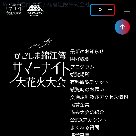
Home
/
協賛企業
/
丸福建設株式会社
JP
最新のお知らせ
開催概要
プログラム
観覧場所
有料観覧チケット
観覧時のお願い
交通規制及びアクセス情報
協賛企業
過去大会の紹介
公式Xアカウント
よくある質問
協賛募集