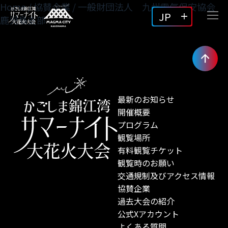
Home
/
協賛企業
/
一般財団法人 九州電気保安協会
JP
鹿児島支部
最新のお知らせ
開催概要
プログラム
観覧場所
有料観覧チケット
観覧時のお願い
交通規制及びアクセス情報
協賛企業
過去大会の紹介
公式Xアカウント
よくある質問