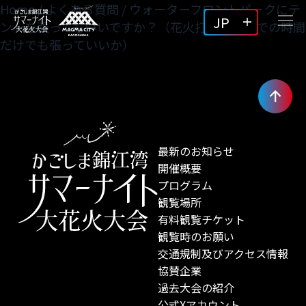
Home
/
よくある質問
/
ウォーターフロントパークにテ
JP
ントを張ってもいいですか？（花火打ち上げまでの時間
だけでも張っていいか）
最新のお知らせ
開催概要
プログラム
観覧場所
有料観覧チケット
観覧時のお願い
交通規制及びアクセス情報
協賛企業
過去大会の紹介
公式Xアカウント